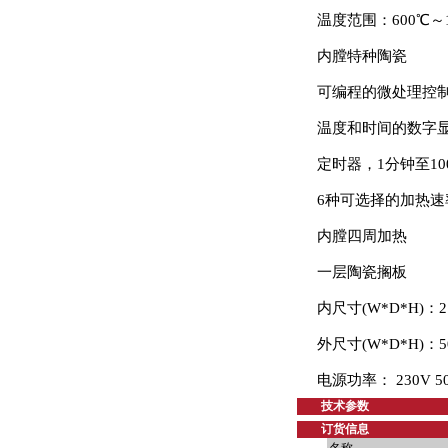
温度范围：600℃～1
内膛特种陶瓷
可编程的微处理控
温度和时间的数字
定时器，1分钟至1
6种可选择的加热速
内膛四周加热
一层陶瓷搁板
内尺寸(W*D*H)：21
外尺寸(W*D*H)：50
电源功率： 230V 50
技术参数
订货信息