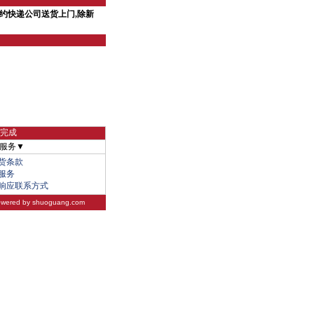
约快递公司送货上门,除新
物完成
服务▼
货条款
服务
响应联系方式
wered by
shuoguang.com