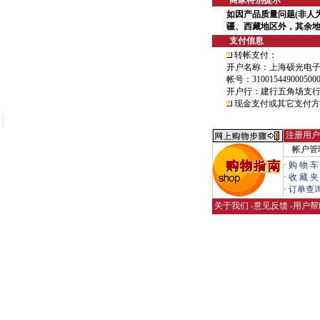
商家特别提示
如因产品质量问题(非人为
疆、西藏地区外，其余地
支付信息
转帐支付：
开户名称：上海硕光电
帐号：3100154490005000
开户行：建行五角场支
现金支付或其它支付方
注册用户
帐户管
·
购 物 车
·
收 藏 夹
·
订单查
关于我们
-
意见反馈
-
用户帮