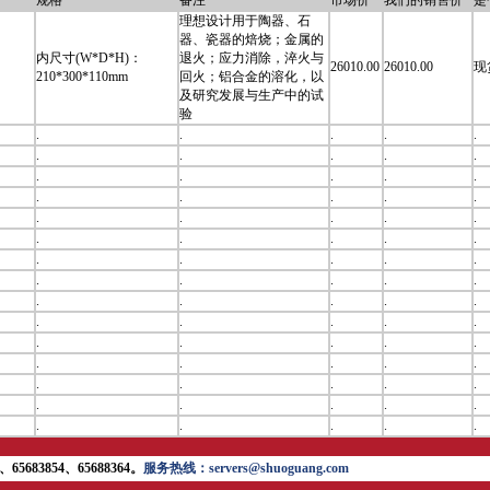
规格
备注
市场价
我们的销售价
是
理想设计用于陶器、石
器、瓷器的焙烧；金属的
内尺寸(W*D*H)：
退火；应力消除，淬火与
26010.00
26010.00
现
210*300*110mm
回火；铝合金的溶化，以
及研究发展与生产中的试
验
.
.
.
.
.
.
.
.
.
.
.
.
.
.
.
.
.
.
.
.
.
.
.
.
.
.
.
.
.
.
.
.
.
.
.
.
.
.
.
.
.
.
.
.
.
.
.
.
.
.
.
.
.
.
.
.
.
.
.
.
.
.
.
.
.
.
.
.
.
.
.
.
.
.
.
65683854、65688364。
服务热线：servers@shuoguang.com