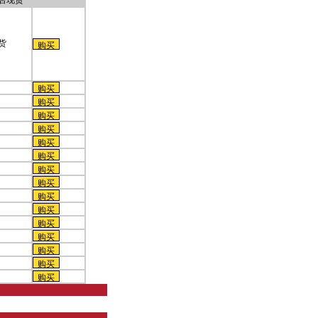
否现货
货