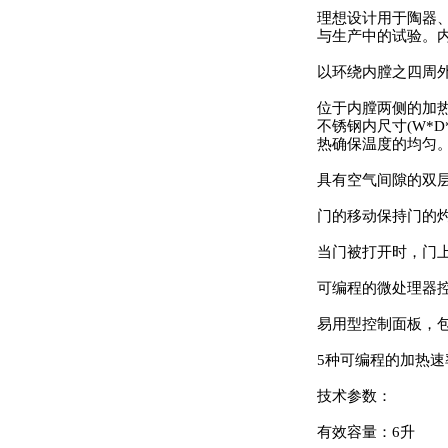
理想设计用于陶器
与生产中的试验。内
以环绕内膛之四周
位于内膛两侧的加热
不锈钢内尺寸(W*D*H
热确保温度的均匀
具有空气间隙的双
门的移动保持门的
当门被打开时，门
可编程的微处理器
易用型控制面板，
5种可编程的加热速
技术参数：
有效容量：6升