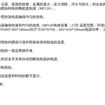
、石器、瓷器的焙烧；金属的退火；应力消除，淬火与回火；铝合金
膛由特殊的陶瓷盘制成（MF120）。
外壁的加热器确保均匀的加热。
器确保快速和均匀的加热（MF140有效容量：25升 温度范围：环境温
300*300*280mm外尺寸(W*D*H)：495*450*590mm电源功率： 2
。
层绝热内膛设计使外部箱体保持较低的温度。
灼热的一面远离操作者。
上的安全开关将自动切断加热器的电源。
控制系统。
包括温度和时间的数字显示。
率。