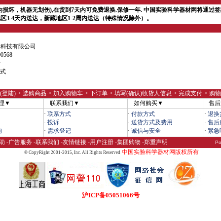
损坏，机器无划伤),在货到7天内可免费退换.保修一年.
中国实验科学器材网将通过签
区3-4天内送达，新藏地区1-2周内送达（特殊情况除外）。
子科技有限公司
0568
行
式
(登陆)
-> 选购商品-> 加入购物车-> 下订单-> 填写(确认)收货人信息-> 完成支付-> 购
理▼
联系我们▼
如何购买▼
售后
·
联系方式
·
付款方式
·
退换
·
投诉
·
送货方式及费用
·
售后
询
·
需求登记
·
诚信与安全
·
紧急
助
-
广告服务
-
联系我们
-
友情链接
-
用户注册
-
集团购物
-
郑重声明
Po
中国实验科学器材网版权所有
© CopyRight 2001-2015,
Inc. All Rights Reserved
沪ICP备05051066号