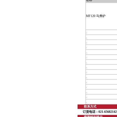
名称
MF120 马弗炉
.
.
.
.
.
.
.
.
.
.
.
.
.
.
.
联系方式
订货电话：021-65682142、