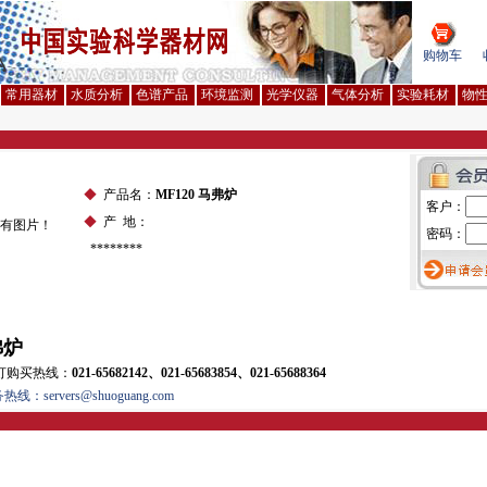
购物车
常用器材
水质分析
色谱产品
环境监测
光学仪器
气体分析
实验耗材
物
◆
产品名：
MF120 马弗炉
客户：
◆
产 地：
密码：
********
弗炉
拨打购买热线：
021-65682142、021-65683854、021-65688364
热线：servers@shuoguang.com