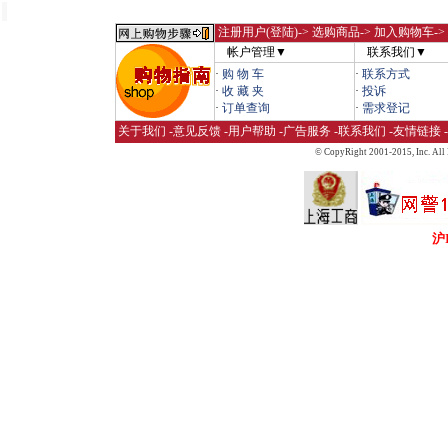
注册用户(登陆)
-> 选购商品-> 加入购物车-
帐户管理▼
联系我们▼
·
购 物 车
·
联系方式
·
收 藏 夹
·
投诉
·
订单查询
·
需求登记
关于我们
-
意见反馈
-
用户帮助
-
广告服务
-
联系我们
-
友情链接
-
© CopyRight 2001-2015,
Inc. All
沪