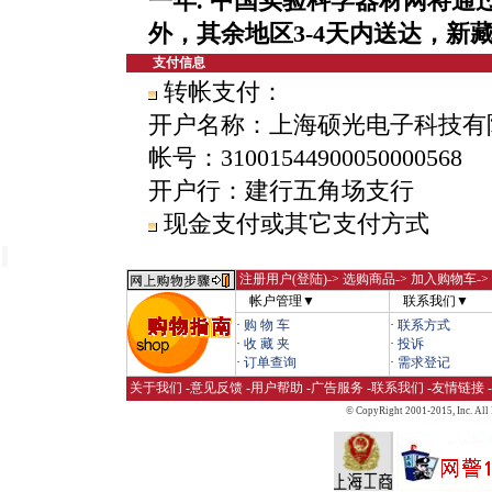
一年.
中国实验科学器材网将通
外，其余地区3-4天内送达，新
支付信息
转帐支付：
开户名称：上海硕光电子科技有
帐号：31001544900050000568
开户行：建行五角场支行
现金支付或其它支付方式
注册用户(登陆)
-> 选购商品-> 加入购物车-
帐户管理▼
联系我们▼
·
购 物 车
·
联系方式
·
收 藏 夹
·
投诉
·
订单查询
·
需求登记
关于我们
-
意见反馈
-
用户帮助
-
广告服务
-
联系我们
-
友情链接
-
© CopyRight 2001-2015,
Inc. All