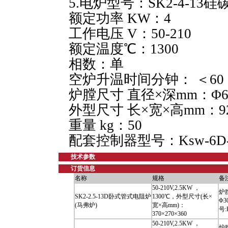
5.电炉型号：SK2-4-13硅
额定功率 KW：4
工作电压 V：50-210
额定温度℃：1300
相数：单
空炉升温时间分钟： ＜60
炉膛尺寸 直径×深mm：Φ60
外型尺寸 长×宽×高mm：920
重量 kg：50
配套控制器型号：Ksw-6D-
技术参数
订货信息
名称
规格
备
50-210V,2.5KW ，
炉
SK2-2.5-13D卧式管式电阻炉
1300℃，外型尺寸(长×
Φ3
(马弗炉)
宽×高mm)：
号:
370×270×360
50-210V,2.5KW ，
炉